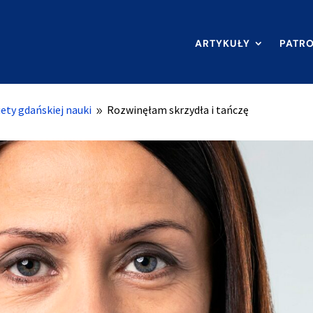
ARTYKUŁY
PATR
ety gdańskiej nauki
Rozwinęłam skrzydła i tańczę
9