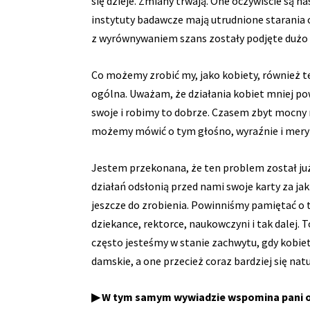
się dzieje. Zmiany trwają. One oczywiście są
instytuty badawcze mają utrudnione starania
z wyrównywaniem szans zostały podjęte dużo 
Co możemy zrobić my, jako kobiety, również te
ogólna. Uważam, że działania kobiet mniej p
swoje i robimy to dobrze. Czasem zbyt mocny m
możemy mówić o tym głośno, wyraźnie i meryt
Jestem przekonana, że ten problem został już
działań odsłonią przed nami swoje karty za ja
jeszcze do zrobienia. Powinniśmy pamiętać o tym
dziekance, rektorce, naukowczyni i tak dalej.
często jesteśmy w stanie zachwytu, gdy kobiet
damskie, a one przecież coraz bardziej się nat
▶ W tym samym wywiadzie wspomina pani o 