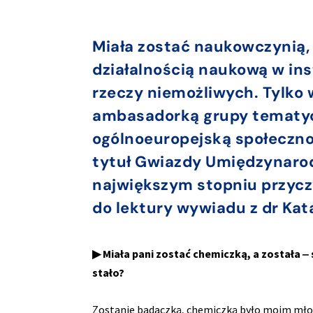
Miała zostać naukowczynią,
działalnością naukową w ins
rzeczy niemożliwych. Tylko
ambasadorką grupy tematyc
ogólnoeuropejską społeczn
tytuł Gwiazdy Umiędzynarod
największym stopniu przycz
do lektury wywiadu z dr Kat
▶ Miała pani zostać chemiczką, a została ‒
stało?
Zostanie badaczką, chemiczką było moim młod