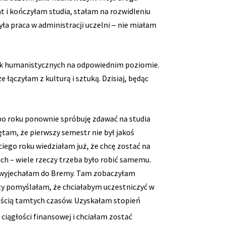
t i kończyłam studia, stałam na rozwidleniu
yła praca w administracji uczelni ‒ nie miałam
 nauk humanistycznych na odpowiednim poziomie.
 łączyłam z kulturą i sztuką. Dzisiaj, będąc
po roku ponownie spróbuję zdawać na studia
ętam, że pierwszy semestr nie był jakoś
ciego roku wiedziałam już, że chcę zostać na
ich – wiele rzeczy trzeba było robić samemu.
o wyjechałam do Bremy. Tam zobaczyłam
szy pomyślałam, że chciałabym uczestniczyć w
stością tamtych czasów. Uzyskałam stopień
iągłości finansowej i chciałam zostać