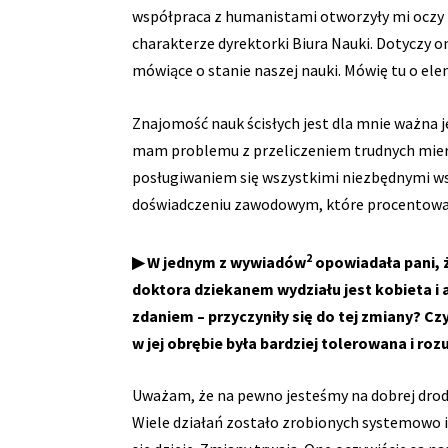
współpraca z humanistami otworzyły mi oczy n
charakterze dyrektorki Biura Nauki. Dotyczy 
mówiące o stanie naszej nauki. Mówię tu o el
Znajomość nauk ścisłych jest dla mnie ważna j
mam problemu z przeliczeniem trudnych mier
posługiwaniem się wszystkimi niezbędnymi ws
doświadczeniu zawodowym, które procentowało 
2
▶ W jednym z wywiadów
opowiadała pani, ż
doktora dziekanem wydziału jest kobieta i 
zdaniem – przyczyniły się do tej zmiany? C
w jej obrębie była bardziej tolerowana i ro
Uważam, że na pewno jesteśmy na dobrej drodze
Wiele działań zostało zrobionych systemowo 