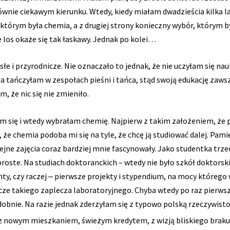
wnie ciekawym kierunku. Wtedy, kiedy miałam dwadzieścia kilka la
 którym była chemia, a z drugiej strony konieczny wybór, którym b
e los okaże się tak łaskawy. Jednak po kolei…
słe i przyrodnicze. Nie oznaczało to jednak, że nie uczyłam się
 tańczyłam w zespołach pieśni i tańca, stąd swoją edukację zawsze
m, że nic się nie zmieniło.
 się i wtedy wybrałam chemię. Najpierw z takim założeniem, że 
 że chemia podoba mi się na tyle, że chcę ją studiować dalej. Pami
ejne zajęcia coraz bardziej mnie fascynowały. Jako studentka trze
 proste. Na studiach doktoranckich – wtedy nie było szkół doktorsk
y, czy raczej ‒ pierwsze projekty i stypendium, na mocy któreg
szcze takiego zaplecza laboratoryjnego. Chyba wtedy po raz pierw
podobnie. Na razie jednak zderzyłam się z typowo polską rzeczywi
 nowym mieszkaniem, świeżym kredytem, z wizją bliskiego braku c