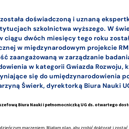
 została doświadczoną i uznaną ekspert
tytucjach szkolnictwa wyższego. W świec
 w ciągu dwóch miesięcy tego roku zost
znej w międzynarodowym projekcie RM
ość zaangażowaną w zarządzanie badani
owienia w kategorii Gwiazda Rozwoju, k
yniające się do umiędzynarodowienia po
arzyną Świerk, dyrektorką Biura Nauki U
 szefową Biura Nauki i pełnomocniczką UG ds. otwartego dostę
zieńczym marzeniem. Miałam plan, aby zrobić doktorat i zostać n