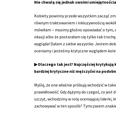
Nie chwalą się jednak swoimi umiejętnościa
Kobiety powinny przede wszystkim zacząć zmia
równym traktowaniem i inkluzywnością wokół 
mówiłam ‒ musimy głośno opowiadać o tym, co r
okazji albo że postarałam się tylko tak trochę
wygląda! Dałam z siebie wszystko. Jestem dobr
oceniamy i jesteśmy krytyczne względem kole
▶ Dlaczego tak jest? Najczęściej krytykują
bardziej krytyczne niż mężczyźni na podob
Myślę, że one właśnie próbują wchodzić w tak
prawidłowość. Gdy dążymy do czegoś, co jest d
szczyt, wchodzimy w rolę oceniającej liderki,
zachowywać w ten sposób? Tymczasem znakiem