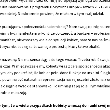
 następstwem wydania przez Komisję Europejską wymogu wdrożenia P
 o dofinansowanie z programu Horyzont Europa w latach 2021–202
wcześniej. Nieskromnie powiem, że miałam w tym swój udział.
 pracujące w społeczności akademickiej? Mam swoją opinię na ten t
owinny być manifestem w kontrze do czegoś, a bardziej ‒ profes
anifest, niewnoszący wiele do sytuacji kobiet, naraża nas na śmi
orycznie, bez egzaltowanego protestu, który łatwo obalić.
 nazwany. Nie ma sensu ciągle do tego wracać. Trzeba robić swoj
kiś czas. W międzyczasie my, kobiety wraz z całą społecznością a
, aby podkreślać, ile kobiet pełni dane funkcje na uczelni. Ciągle 
 To powinna być naturalna reprezentacja naszej uczelni złożona z
a osiągnie wysokie stanowisko. To umniejsza jej rolę. Tym właśni
uralnie mieszają.
tym, że w wielu przypadkach kobiety wnoszą do nauki swój m