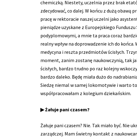
chemiczką. Niestety, uczelnia przez brak et
zdecydować, co dalej. W końcu z dużą obawą pr
pracę w rektoracie naszej uczelni jako asyste
pieniądze uzyskane z Europejskiego Funduszu 
podyplomowymi, a mnie ta praca coraz bardzie
realny wpływ na doprowadzenie ich do końca. 
medycyna i reszta przedmiotów ścisłych. Trzym
moment, zanim zostanę naukowczynią, tak jak
ścisłych, bardzo trudno po raz kolejny wskoczy
bardzo daleko. Będę miała dużo do nadrabiani
Siedzę niemal w samej lokomotywie i warto to
współpracowałam z kolegium dziekańskim.
▶ Żałuje pani czasem?
Żałuje pani czasem? Nie. Tak miało być. Nie uk
zarządczej. Mam świetny kontakt z naukowcami