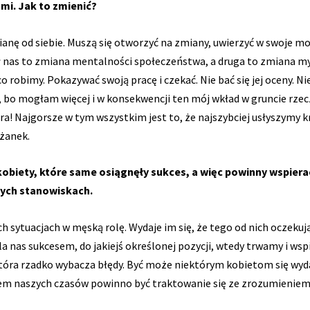
mi. Jak to zmienić?
nę od siebie. Muszą się otworzyć na zmiany, uwierzyć w swoje mo
nas to zmiana mentalności społeczeństwa, a druga to zmiana myś
obimy. Pokazywać swoją pracę i czekać. Nie bać się jej oceny. Nie
, bo mogłam więcej i w konsekwencji ten mój wkład w gruncie rzecz
a! Najgorsze w tym wszystkim jest to, że najszybciej usłyszymy k
żanek.
 kobiety, które same osiągnęły sukces, a więc powinny wspie
nych stanowiskach.
ich sytuacjach w męską rolę. Wydaje im się, że tego od nich ocze
la nas sukcesem, do jakiejś określonej pozycji, wtedy trwamy i w
 która rzadko wybacza błędy. Być może niektórym kobietom się wydaj
 naszych czasów powinno być traktowanie się ze zrozumieniem 