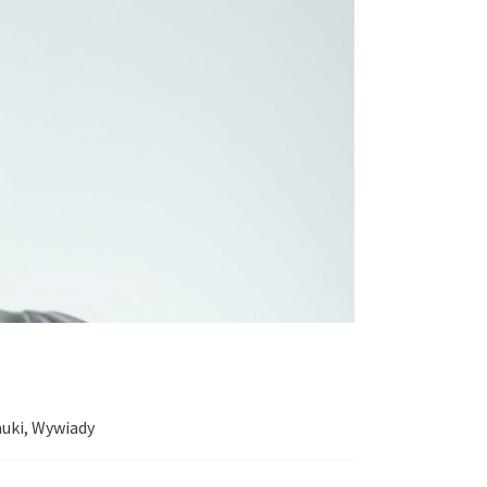
auki
,
Wywiady