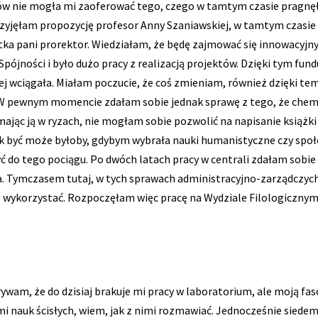
atów nie mogła mi zaoferować tego, czego w tamtym czasie pragnę
zyjęłam propozycję profesor Anny Szaniawskiej, w tamtym czasie p
ntka pani prorektor. Wiedziałam, że będę zajmować się innowacyjn
Spójności i było dużo pracy z realizacją projektów. Dzięki tym f
j wciągała. Miałam poczucie, że coś zmieniam, również dzięki te
W pewnym momencie zdałam sobie jednak sprawę z tego, że chemia 
ając ją w ryzach, nie mogłam sobie pozwolić na napisanie książki 
 być może byłoby, gdybym wybrała nauki humanistyczne czy społ
ć do tego pociągu. Po dwóch latach pracy w centrali zdałam sobie 
a. Tymczasem tutaj, w tych sprawach administracyjno-zarządczyc
 wykorzystać. Rozpoczęłam więc pracę na Wydziale Filologicznym,
rywam, że do dzisiaj brakuje mi pracy w laboratorium, ale moją fa
 nauk ścisłych, wiem, jak z nimi rozmawiać. Jednocześnie siedem