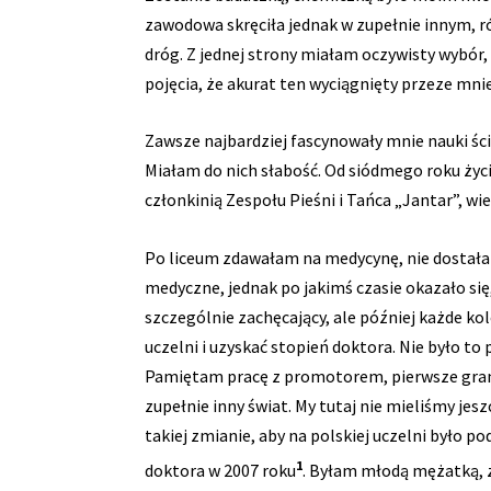
zawodowa skręciła jednak w zupełnie innym, ró
dróg. Z jednej strony miałam oczywisty wybór,
pojęcia, że akurat ten wyciągnięty przeze mni
Zawsze najbardziej fascynowały mnie nauki ści
Miałam do nich słabość. Od siódmego roku życia
członkinią Zespołu Pieśni i Tańca „Jantar”, wie
Po liceum zdawałam na medycynę, nie dostałam
medyczne, jednak po jakimś czasie okazało się,
szczególnie zachęcający, ale później każde kol
uczelni i uzyskać stopień doktora. Nie było to
Pamiętam pracę z promotorem, pierwsze grant
zupełnie inny świat. My tutaj nie mieliśmy je
takiej zmianie, aby na polskiej uczelni było 
1
doktora w 2007 roku
. Byłam młodą mężatką, z