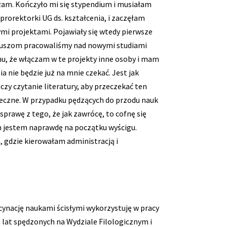
łam. Kończyło mi się stypendium i musiałam
rorektorki UG ds. kształcenia, i zaczęłam
ymi projektami. Pojawiały się wtedy pierwsze
unduszom pracowaliśmy nad nowymi studiami
mu, że włączam w te projekty inne osoby i mam
nie będzie już na mnie czekać. Jest jak
czy czytanie literatury, aby przeczekać ten
eczne. W przypadku pędzących do przodu nauk
sprawę z tego, że jak zawrócę, to cofnę się
h jestem naprawdę na początku wyścigu.
 gdzie kierowałam administracją i
scynację naukami ścisłymi wykorzystuję w pracy
 lat spędzonych na Wydziale Filologicznym i