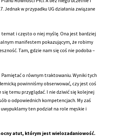
lanu Równości Płci. A bez niego uczelnie i
7. Jednak w przypadku UG działania związane
emat i często o niej myślę. Ona jest bardziej
jonalnym manifestem pokazującym, że robimy
eszność. Tam, gdzie nam się coś nie podoba –
e. Pamiętać o równym traktowaniu. Wyniki tych
kademicką powinniśmy obserwować, czy jest coś
się temu przyglądać. I nie dziwić się kolejnej
 osób o odpowiednich kompetencjach. My zaś
e uwypuklamy ten podział na role męskie i
ocny atut, którym jest wielozadaniowość.