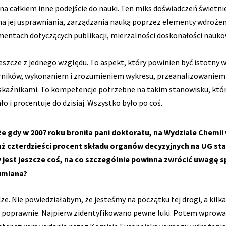
a całkiem inne podejście do nauki. Ten miks doświadczeń świetnie
ona jej usprawniania, zarządzania nauką poprzez elementy wdroże
ementach dotyczących publikacji, mierzalności doskonałości nauko
eszcze z jednego względu. To aspekt, który powinien być istotny 
ników, wykonaniem i zrozumieniem wykresu, przeanalizowaniem n
kaźnikami. To kompetencje potrzebne na takim stanowisku, któr
i procentuje do dzisiaj. Wszystko było po coś.
e gdy w 2007 roku broniła pani doktoratu, na Wydziale Chemii
aż czterdzieści procent składu organów decyzyjnych na UG stan
zy jest jeszcze coś, na co szczególnie powinna zwrócić uwag
zumiana?
. Nie powiedziałabym, że jesteśmy na początku tej drogi, a kilka 
i poprawnie. Najpierw zidentyfikowano pewne luki. Potem wprowad