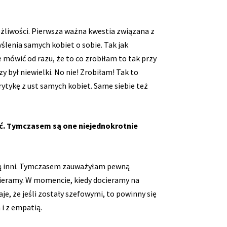
żliwości. Pierwsza ważna kwestia związana z
lenia samych kobiet o sobie. Tak jak
 mówić od razu, że to co zrobiłam to tak przy
y był niewielki. No nie! Zrobiłam! Tak to
rytykę z ust samych kobiet. Same siebie też
rać. Tymczasem są one niejednokrotnie
kują inni. Tymczasem zauważyłam pewną
spieramy. W momencie, kiedy docieramy na
e, że jeśli zostały szefowymi, to powinny się
i z empatią.