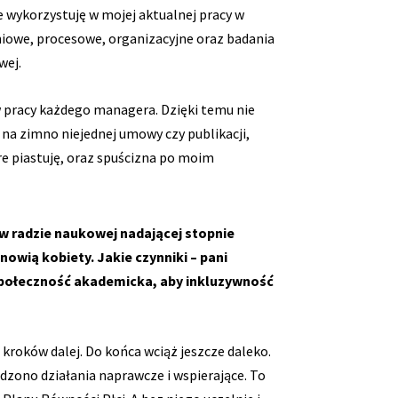
 wykorzystuję w mojej aktualnej pracy w
niowe, procesowe, organizacyjne oraz badania
wej.
w pracy każdego managera. Dzięki temu nie
a zimno niejednej umowy czy publikacji,
e piastuję, oraz spuścizna po moim
 w radzie naukowej nadającej stopnie
owią kobiety. Jakie czynniki – pani
ę społeczność akademicka, aby inkluzywność
kroków dalej. Do końca wciąż jeszcze daleko.
zono działania naprawcze i wspierające. To