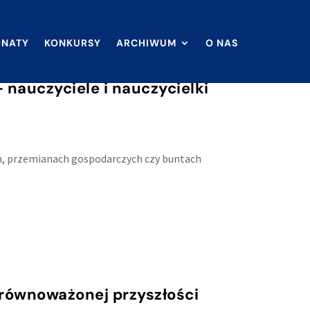
ONATY
KONKURSY
ARCHIWUM
O NAS
auczyciele i nauczycielki
ych, przemianach gospodarczych czy buntach
zrównoważonej przyszłości