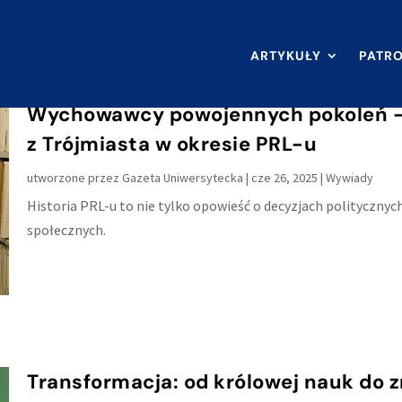
ARTYKUŁY
PATR
Wychowawcy powojennych pokoleń – n
z Trójmiasta w okresie PRL-u
utworzone przez
Gazeta Uniwersytecka
|
cze 26, 2025
|
Wywiady
Historia PRL-u to nie tylko opowieść o decyzjach polityczn
społecznych.
Transformacja: od królowej nauk do 