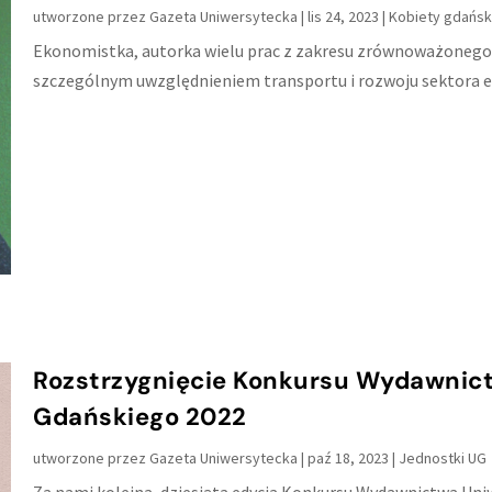
utworzone przez
Gazeta Uniwersytecka
|
lis 24, 2023
|
Kobiety gdański
Ekonomistka, autorka wielu prac z zakresu zrównoważonego
szczególnym uwzględnieniem transportu i rozwoju sektora 
Rozstrzygnięcie Konkursu Wydawnic
Gdańskiego 2022
utworzone przez
Gazeta Uniwersytecka
|
paź 18, 2023
|
Jednostki UG
Za nami kolejna, dziesiąta edycja Konkursu Wydawnictwa Uni