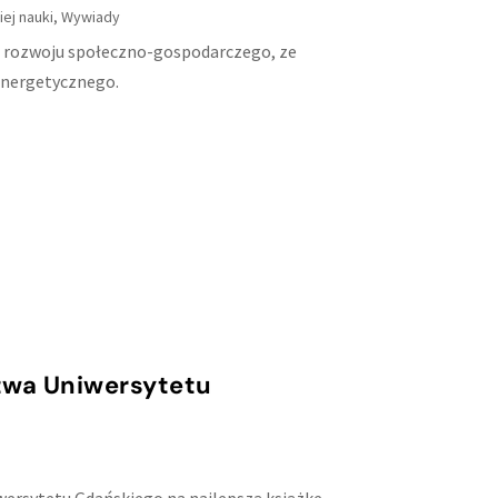
ej nauki
,
Wywiady
 rozwoju społeczno-gospodarczego, ze
energetycznego.
twa Uniwersytetu
wersytetu Gdańskiego na najlepszą książkę