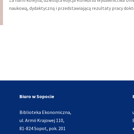
naukową, dydaktyczną i przedstawiającą rezultaty pracy dokt
Biuro w Sopocie
Biblioteka Ekonomiczna,
ul. Armii Krajowej 110,
81-824 Sopot, pok. 201