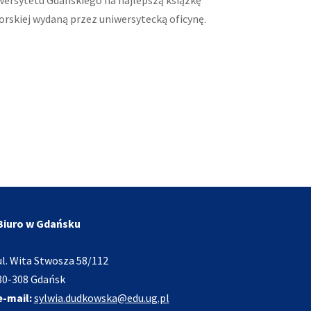
orskiej wydaną przez uniwersytecką oficynę.
Biuro w Gdańsku
ul. Wita Stwosza 58/112
80-308 Gdańsk
e-mail:
sylwia.dudkowska@edu.ug.pl